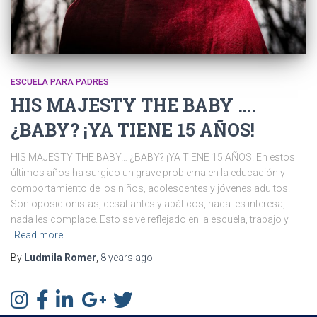
ESCUELA PARA PADRES
HIS MAJESTY THE BABY ….
¿BABY? ¡YA TIENE 15 AÑOS!
HIS MAJESTY THE BABY… ¿BABY? ¡YA TIENE 15 AÑOS! En estos
últimos años ha surgido un grave problema en la educación y
comportamiento de los niños, adolescentes y jóvenes adultos.
Son oposicionistas, desafiantes y apáticos, nada les interesa,
nada les complace. Esto se ve reflejado en la escuela, trabajo y
Read more
By
Ludmila Romer
,
8 years
ago