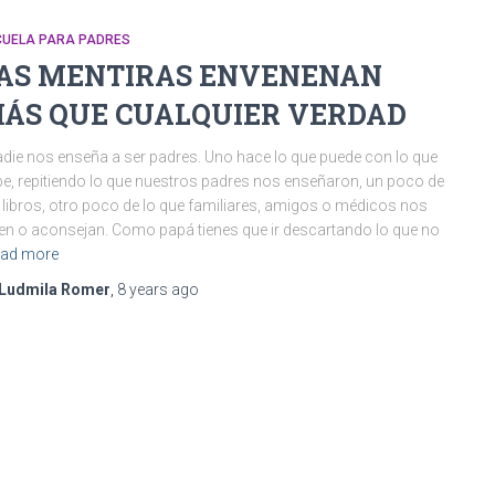
CUELA PARA PADRES
AS MENTIRAS ENVENENAN
ÁS QUE CUALQUIER VERDAD
ie nos enseña a ser padres. Uno hace lo que puede con lo que
e, repitiendo lo que nuestros padres nos enseñaron, un poco de
 libros, otro poco de lo que familiares, amigos o médicos nos
en o aconsejan. Como papá tienes que ir descartando lo que no
ad more
Ludmila Romer
,
8 years
ago