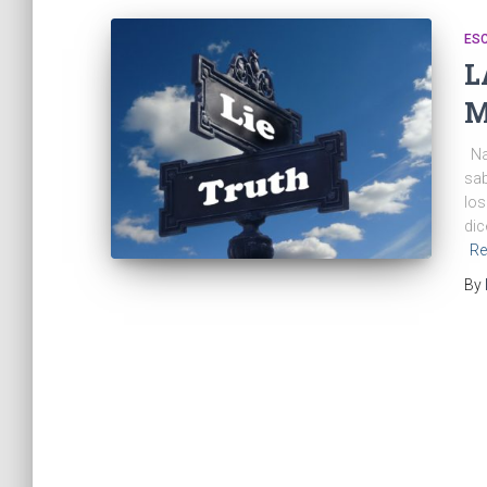
ES
L
M
Nad
sab
los
dic
Re
By