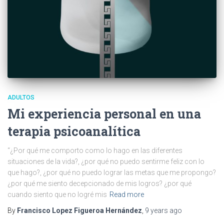
ADULTOS
Mi experiencia personal en una
terapia psicoanalítica
“¿Por qué me comporto como lo hago en las diferentes
situaciones de la vida?, ¿por qué no puedo sentirme feliz con lo
que hago?, ¿por qué no puedo lograr las metas que me propongo?
¿por qué me siento decepcionado de mis logros? ¿por qué
cuando siento que no logré mis
Read more
By
Francisco Lopez Figueroa Hernández
,
9 years
ago