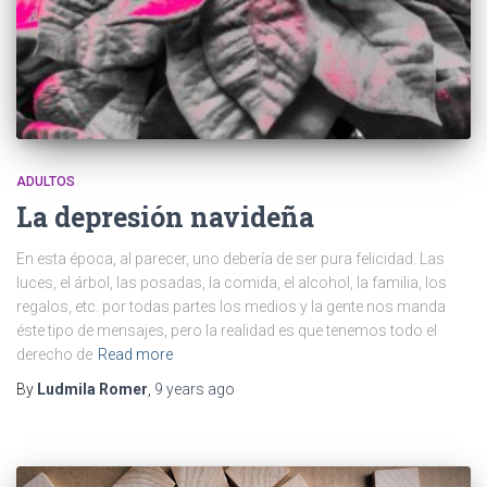
ADULTOS
La depresión navideña
En esta época, al parecer, uno debería de ser pura felicidad. Las
luces, el árbol, las posadas, la comida, el alcohol, la familia, los
regalos, etc. por todas partes los medios y la gente nos manda
éste tipo de mensajes, pero la realidad es que tenemos todo el
derecho de
Read more
By
Ludmila Romer
,
9 years
ago