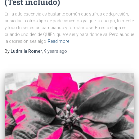
(Test incluido)
En la adolescencia es bastante común que sufras de depresión,
ansiedad u otros tipo de padecimientos ya que tu cuerpo, tu mente
y todo tu ser están cambiando y formándose. En esta etapa es
cuando uno decide QUIÉN quiere ser y para donde va. Pero aunque
la depresión sea algo
Read more
By
Ludmila Romer
,
9 years
ago