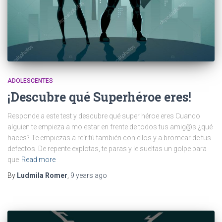
ADOLESCENTES
¡Descubre qué Superhéroe eres!
Responde a este test y descubre qué super héroe eres Cuando
alguien te empieza a molestar en frente de todos tus amig@s ¿qué
haces? Te empiezas a reír tú también con ellos y a bromear de tus
defectos. De repente explotas, te paras y le sueltas un golpe para
que
Read more
By
Ludmila Romer
,
9 years
ago