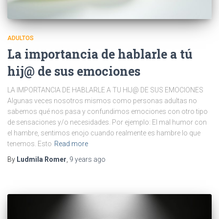
ADULTOS
La importancia de hablarle a tú
hij@ de sus emociones
LA IMPORTANCIA DE HABLARLE A TU HIJ@ DE SUS EMOCIONES
Algunas veces nosotros mismos como personas adultas no
sabemos qué nos pasa y confundimos emociones con otro tipo
de sensaciones y/o necesidades. Por ejemplo: El mal humor con
el hambre, sentimos enojo cuando realmente es hambre lo que
tenemos. Esto
Read more
By
Ludmila Romer
,
9 years
ago