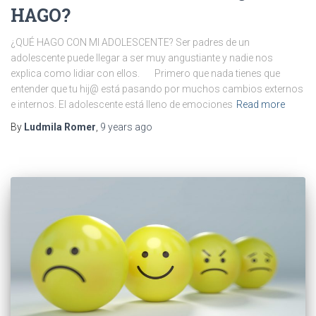
HAGO?
¿QUÉ HAGO CON MI ADOLESCENTE? Ser padres de un
adolescente puede llegar a ser muy angustiante y nadie nos
explica como lidiar con ellos. Primero que nada tienes que
entender que tu hij@ está pasando por muchos cambios externos
e internos. El adolescente está lleno de emociones
Read more
By
Ludmila Romer
,
9 years
ago